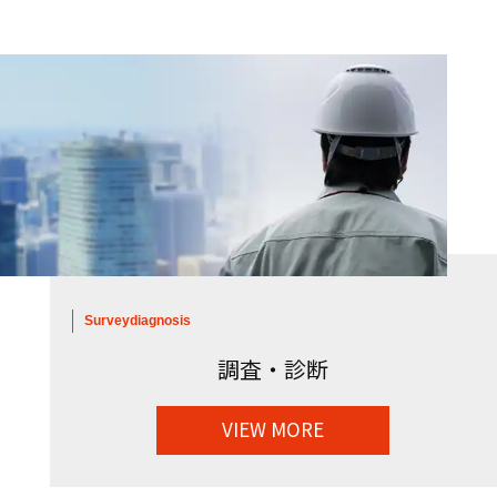
Survey
diagnosis
調査・診断
VIEW MORE